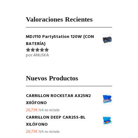
precio
precio
original
actual
era:
es:
Valoraciones Recientes
163,87€.
139,95€.
MDJ110 PartyStation 120W (CON
BATERÍA)
por ANUSKA
Valorado
con
5
de 5
Nuevos Productos
CARRILLON ROCKSTAR AX25N2
XIlÓFONO
26,73
€
IVA no includo
CARRILLON DEEP CAR25S-BL
XILÓFONO
26,73
€
IVA no includo