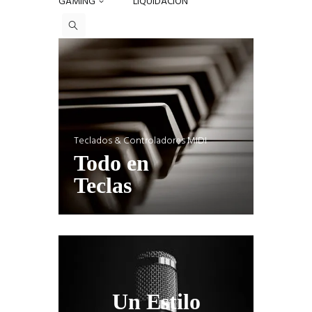
GAMING
LIQUIDACIÓN
[vc_row el_class=»column_rs»][vc_column]
Teclados & Controladores MIDI
Todo en
Teclas
Un Estilo