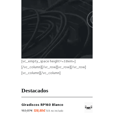
[vc_empty_space height=»3.8em»]
[vc_empty_space height=»2em»]
[/vc_column][/vc_row][vc_row][/vc_row]
[vc_column][/vc_column]
Destacados
Giradiscos RP160 Blanco
El
El
163,87
€
139,95
€
IVA no includo