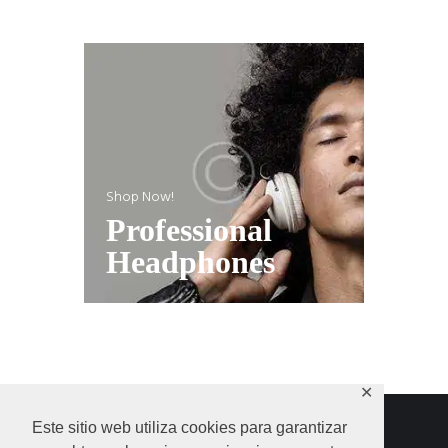
Shop Now!
Professional
Headphones
✕
Este sitio web utiliza cookies para garantizar
HOME
SHOP