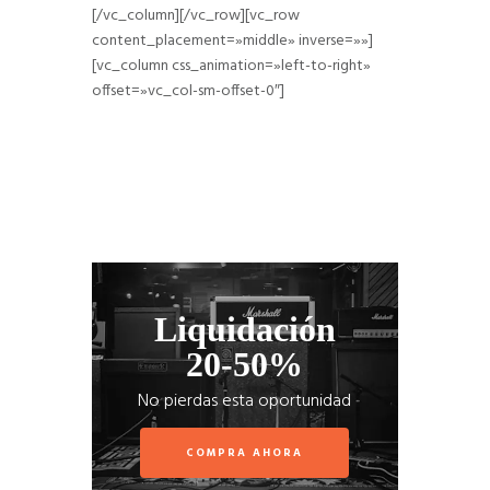
[/vc_column][/vc_row][vc_row
content_placement=»middle» inverse=»»]
[vc_column css_animation=»left-to-right»
offset=»vc_col-sm-offset-0″]
Liquidación
20-50%
No pierdas esta oportunidad
COMPRA AHORA