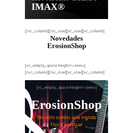
IMAX®
[/vc_column][/vc_row][vc_row][vc_column]
Novedades
ErosionShop
[vc_empty_space height=»3em»]
[/vc_column][/vc_row][vc_row][vc_column]
[vc_empty_space height=»3em»]
ErosionShop
No sólo somos una tienda
física y virtual