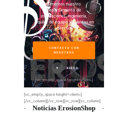
Tenemos nuestro
departamento de
instalaciones, ingeniería,
alquiler de equipo y eventos en
directo.
CONTACTA CON
NOSOTROS
VIDEO
[vc_empty_space height=»5em»]
[vc_empty_space height=»6em»]
[/vc_column][/vc_row][vc_row][vc_column]
Noticias ErosionShop