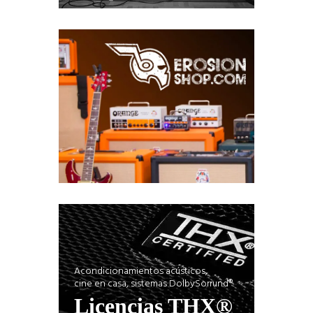
Acondicionamientos acústicos,
cine en casa, sistemas DolbySorrund®.
Licencias THX®