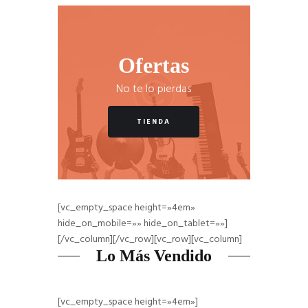
Ofertas
No te lo pierdas
TIENDA
[vc_empty_space height=»4em»
hide_on_mobile=»» hide_on_tablet=»»]
[/vc_column][/vc_row][vc_row][vc_column]
Lo Más Vendido
[vc_empty_space height=»4em»]