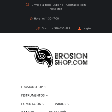
Envios a toda España I Contacta con
nosotros
Horario: 11:30-17:00
Soporte
916-510-133
Login
EROSIONSHOP
INSTRUMENTOS
ILUMINACIÓN
VARIOS