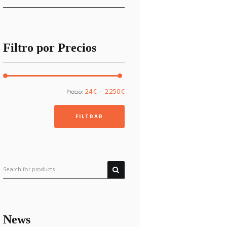
Filtro por Precios
Precio
Precio
24€
2.250€
Precio:
—
mínimo
máximo
FILTRAR
News