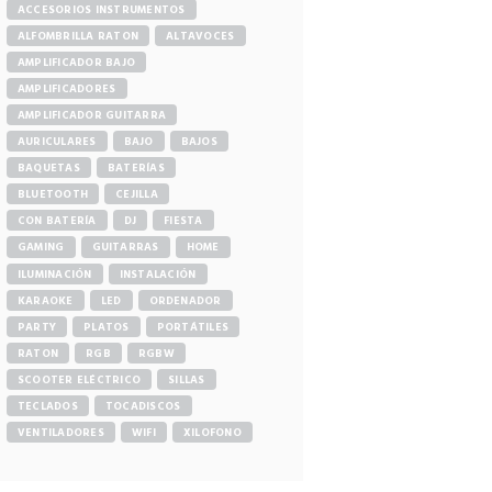
ACCESORIOS INSTRUMENTOS
ALFOMBRILLA RATON
ALTAVOCES
AMPLIFICADOR BAJO
AMPLIFICADORES
AMPLIFICADOR GUITARRA
AURICULARES
BAJO
BAJOS
BAQUETAS
BATERÍAS
BLUETOOTH
CEJILLA
CON BATERÍA
DJ
FIESTA
GAMING
GUITARRAS
HOME
ILUMINACIÓN
INSTALACIÓN
KARAOKE
LED
ORDENADOR
PARTY
PLATOS
PORTÁTILES
RATON
RGB
RGBW
SCOOTER ELÉCTRICO
SILLAS
TECLADOS
TOCADISCOS
VENTILADORES
WIFI
XILOFONO