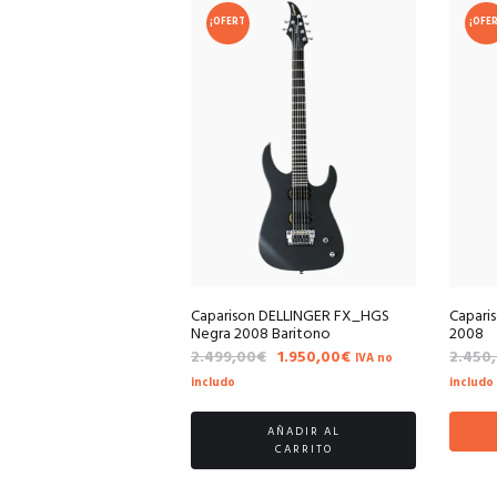
¡OFERT
¡OFE
A!
A!
Caparison DELLINGER FX_HGS
Capari
Negra 2008 Baritono
2008
El
El
2.499,00
€
1.950,00
€
2.450
IVA no
precio
precio
includo
includo
original
actual
era:
es:
AÑADIR AL
2.499,00€.
1.950,00€.
CARRITO