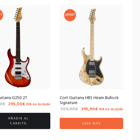
RT
¡OFERT
A!
uitarra G250 2T
Cort Guitarra HBS Hiram Bullock
Signature
El
El
0
€
295,50
€
IVA no includo
El
El
559,00
€
395,90
€
precio
precio
IVA no includo
precio
precio
original
actual
AÑADIR AL
original
actual
era:
es:
CARRITO
LEER MÁS
era:
es:
349,00€.
295,50€.
559,00€.
395,90€.