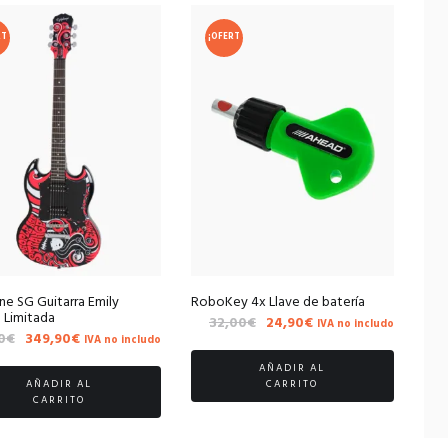
RT
¡OFERT
A!
ne SG Guitarra Emily
RoboKey 4x Llave de batería
n Limitada
El
El
32,00
€
24,90
€
IVA no includo
El
El
0
€
349,90
€
IVA no includo
precio
precio
precio
precio
original
actual
AÑADIR AL
original
actual
era:
es:
AÑADIR AL
CARRITO
era:
es:
CARRITO
32,00€.
24,90€.
456,00€.
349,90€.