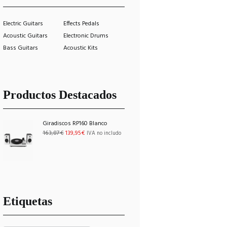
Electric Guitars
Effects Pedals
Acoustic Guitars
Electronic Drums
Bass Guitars
Acoustic Kits
Productos Destacados
Giradiscos RP160 Blanco
El
El
163,87
€
139,95
€
IVA no includo
precio
precio
original
actual
era:
es:
163,87€.
139,95€.
Etiquetas