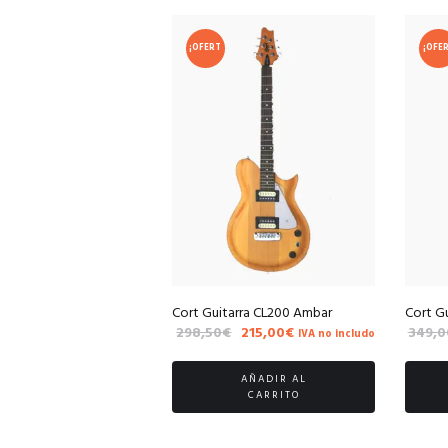
¡OFERT
¡OFE
A!
A!
Cort Guitarra CL200 Ambar
Cort G
El
El
298,50
€
215,00
€
349,0
IVA no includo
precio
precio
original
actual
AÑADIR AL
era:
es:
CARRITO
298,50€.
215,00€.