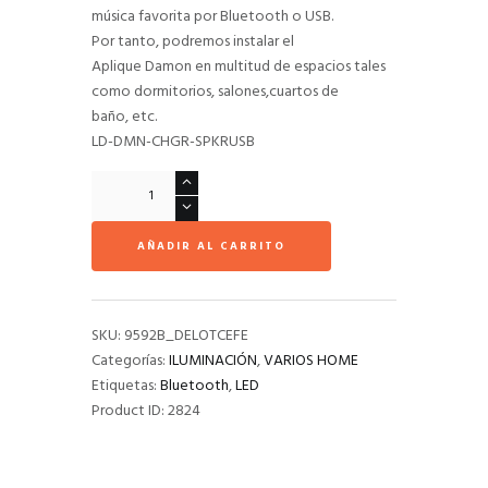
música favorita por Bluetooth o USB.
Por tanto, podremos instalar el
Aplique Damon en multitud de espacios tales
como dormitorios, salones,cuartos de
baño, etc.
LD-DMN-CHGR-SPKRUSB
Aplique
LED
Damon
AÑADIR AL CARRITO
10W
Altavoz
Bluetooth
y
SKU:
9592B_DELOTCEFE
Reproductor
Categorías:
ILUMINACIÓN
,
VARIOS HOME
USB
Etiquetas:
Bluetooth
,
LED
BLANCO
Product ID:
2824
cantidad