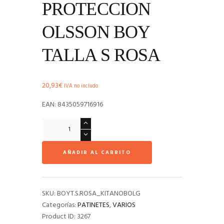
PROTECCION
OLSSON BOY
TALLA S ROSA
20,93
€
IVA no includo
EAN: 8435059716916
KIT
PROTECCION
OLSSON
AÑADIR AL CARRITO
BOY
TALLA
S
ROSA
SKU:
BOYT.S.ROSA_KITANOBOLG
cantidad
Categorías:
PATINETES
,
VARIOS
Product ID:
3267