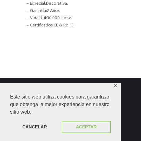
– Especial:Decorativa.
– Garantía:2 Años.
– Vida Útil:30.000 Horas.
– Certificados:CE & RoHS
✕
Este sitio web utiliza cookies para garantizar
que obtenga la mejor experiencia en nuestro
HOME
SHOP
CONTACTO
sitio web.
POLÍTICA DE PRIVACIDAD
2020 - ErosionShop© 2026 Todos los derechos
CANCELAR
ACEPTAR
reservados.