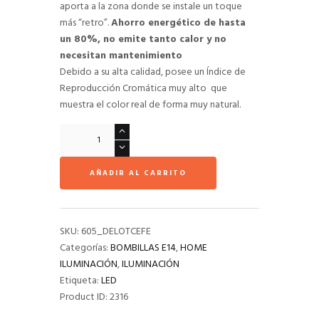
aporta a la zona donde se instale un toque
más “retro”.
Ahorro energético de hasta
un 80%, no emite tanto calor y no
necesitan mantenimiento
Debido a su alta calidad, posee un Índice de
Reproducción Cromática muy alto que
muestra el color real de forma muy natural.
Bombilla
LED
E14
AÑADIR AL CARRITO
Filamento
Classic
C35
2W
SKU:
605_DELOTCEFE
cantidad
Categorías:
BOMBILLAS E14
,
HOME
ILUMINACIÓN
,
ILUMINACIÓN
Etiqueta:
LED
Product ID:
2316