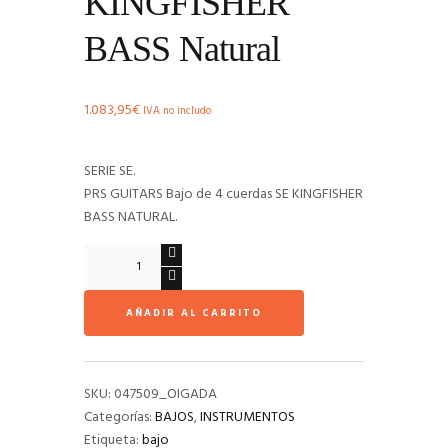
KINGFISHER
BASS Natural
1.083,95
€
IVA no includo
SERIE SE.
PRS GUITARS Bajo de 4 cuerdas SE KINGFISHER
BASS NATURAL.
Bajo
PRS
SE
AÑADIR AL CARRITO
KINGFISHER
BASS
Natural
cantidad
SKU:
047509_OIGADA
Categorías:
BAJOS
,
INSTRUMENTOS
Etiqueta:
bajo