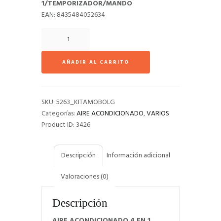
1/TEMPORIZADOR/MANDO
EAN: 8435484052634
Aire
Acondicionado
Portatil
AÑADIR AL CARRITO
CECOTEC
FORCECLIMA
9250
SMART
SKU:
5263_KITAMOBOLG
cantidad
Categorías:
AIRE ACONDICIONADO
,
VARIOS
Product ID:
3426
Descripción
Información adicional
Valoraciones (0)
Descripción
AIRE ACONDICIONADO 4 EN 1