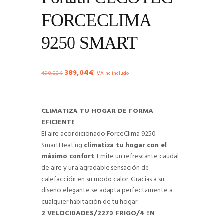
FORCECLIMA
9250 SMART
389,04
€
El
El
498,33
€
IVA no includo
precio
precio
original
actual
era:
es:
CLIMATIZA TU HOGAR DE FORMA
498,33€.
389,04€.
EFICIENTE
El aire acondicionado ForceClima 9250
SmartHeating
climatiza tu hogar con el
máximo confort
. Emite un refrescante caudal
de aire y una agradable sensación de
calefacción en su modo calor. Gracias a su
diseño elegante se adapta perfectamente a
cualquier habitación de tu hogar.
2 VELOCIDADES/2270 FRIGO/4 EN