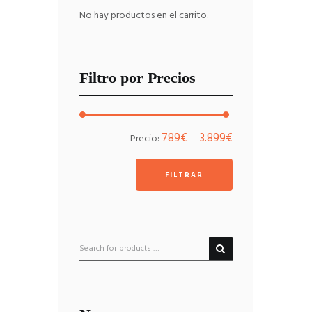
No hay productos en el carrito.
Filtro por Precios
Precio
Precio
789€
3.899€
Precio:
—
mínimo
máximo
FILTRAR