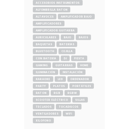
ACCESORIOS INSTRUMENTOS
ALFOMBRILLA RATON
ALTAVOCES
AMPLIFICADOR BAJO
AMPLIFICADORES
AMPLIFICADOR GUITARRA
AURICULARES
BAJO
BAJOS
BAQUETAS
BATERÍAS
BLUETOOTH
CEJILLA
CON BATERÍA
DJ
FIESTA
GAMING
GUITARRAS
HOME
ILUMINACIÓN
INSTALACIÓN
KARAOKE
LED
ORDENADOR
PARTY
PLATOS
PORTÁTILES
RATON
RGB
RGBW
SCOOTER ELÉCTRICO
SILLAS
TECLADOS
TOCADISCOS
VENTILADORES
WIFI
XILOFONO