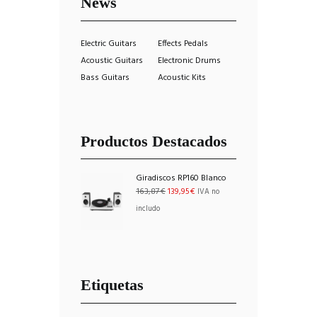
News
Electric Guitars
Effects Pedals
Acoustic Guitars
Electronic Drums
Bass Guitars
Acoustic Kits
Productos Destacados
Giradiscos RP160 Blanco
El
El
163,87
€
139,95
€
IVA no
precio
precio
includo
original
actual
era:
es:
163,87€.
139,95€.
Etiquetas