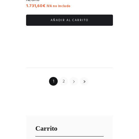
1.731,60
€
IVA no includo
AÑADIR AL CARRITO
1
2
Carrito