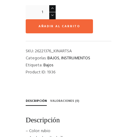
Dimavery
PB-
500
AÑADIR AL CARRITO
Bajo
Eléctrico
Amarillo
Estilo
SKU:
26221376_KINARTSA
Vintage
Categorías:
BAJOS
,
INSTRUMENTOS
cantidad
Etiqueta:
Bajos
Product ID:
1936
DESCRIPCIÓN
VALORACIONES (0)
Descripción
– Color: rubio