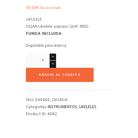
39,00
€
IVA no includo
UKULELE
OQAN Ukelele soprano QUK-1RED.
FUNDA INCLUIDA
Disponible para reserva
Ukelele
OQAN
QUK-
AÑADIR AL CARRITO
1RED
cantidad
SKU:
049464_OIGADA
Categorías:
INSTRUMENTOS
,
UKELELES
Product ID:
4082