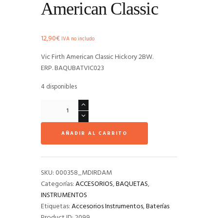
American Classic
12,90
€
IVA no includo
Vic Firth American Classic Hickory 2BW.
ERP. BAQUBATVIC023
4 disponibles
Vic
Firth
2B
AÑADIR AL CARRITO
American
Classic
cantidad
SKU:
000358_MDIRDAM
Categorías:
ACCESORIOS
,
BAQUETAS
,
INSTRUMENTOS
Etiquetas:
Accesorios Instrumentos
,
Baterías
Product ID:
2099