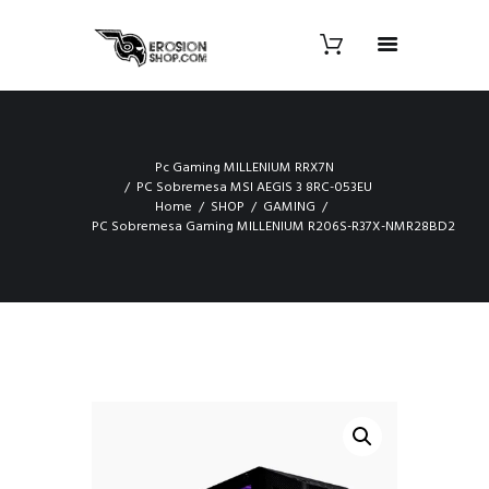
Pc Gaming MILLENIUM RRX7N
PC Sobremesa MSI AEGIS 3 8RC-053EU
Home
SHOP
GAMING
PC Sobremesa Gaming MILLENIUM R206S-R37X-NMR28BD2