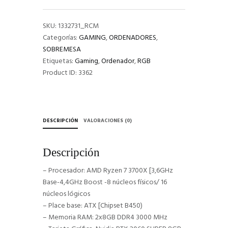
R206S-
R37X-
NMR28BD2
SKU:
1332731_RCM
cantidad
Categorías:
GAMING
,
ORDENADORES
,
SOBREMESA
Etiquetas:
Gaming
,
Ordenador
,
RGB
Product ID:
3362
DESCRIPCIÓN
VALORACIONES (0)
Descripción
– Procesador: AMD Ryzen 7 3700X [3,6GHz
Base-4,4GHz Boost -8 núcleos físicos/ 16
núcleos lógicos
– Place base: ATX [Chipset B450)
– Memoria RAM: 2x8GB DDR4 3000 MHz