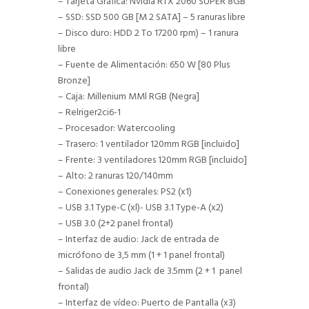
– Tarjeta Gráfica: Nvidia RTX 2060 SUPER 8GB
– SSD: SSD 500 GB [M 2 SATA] – 5 ranuras libre
– Disco duro: HDD 2 To 17200 rpm) – 1 ranura
libre
– Fuente de Alimentación: 650 W [80 Plus
Bronze]
– Caja: Millenium MMl RGB (Negra]
– Relriger2ci6-1
– Procesador: Watercooling
– Trasero: 1 ventilador 120mm RGB [incluido]
– Frente: 3 ventiladores 120mm RGB [incluido]
– Alto: 2 ranuras 120/140mm
– Conexiones generales: PS2 (x1)
– USB 3.1 Type-C (xl)- USB 3.1 Type-A (x2)
– USB 3.0 (2+2 panel frontal)
– Interfaz de audio: Jack de entrada de
micrófono de 3,5 mm (1 + 1 panel frontal)
– Salidas de audio Jack de 3.5mm (2 + 1 panel
frontal)
– Interfaz de vídeo: Puerto de Pantalla (x3)