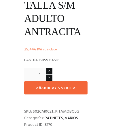
TALLA S/M
ADULTO
ANTRACITA
29,44
€
IVA no includo
EAN: 8435059714516
CASCO
OLSSON
TALLA
AÑADIR AL CARRITO
S/M
ADULTO
ANTRACITA
cantidad
SKU:
S02CM0021_KITAMOBOLG
Categorías:
PATINETES
,
VARIOS
Product ID:
3270