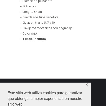
– Puente de palisandro
– 12 trastes
– Longitu 54cm
– Cuerdas de tripa sintética.
– Guias en traste 5, 7 y 10
– Clavijeros mecanicos con engranaje
– Color rojo
– Funda incluida
✕
Este sitio web utiliza cookies para garantizar
que obtenga la mejor experiencia en nuestro
HOME
SHOP
CONTACTO
sitio web.