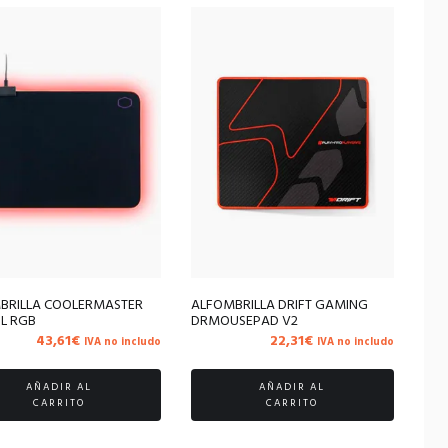
BRILLA COOLERMASTER
ALFOMBRILLA DRIFT GAMING
 L RGB
DRMOUSEPAD V2
43,61
€
22,31
€
IVA no includo
IVA no includo
AÑADIR AL
AÑADIR AL
CARRITO
CARRITO