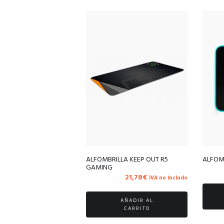
ALFOMBRILLA KEEP OUT R5
ALFOM
GAMING
21,78
€
IVA no includo
AÑADIR AL
CARRITO