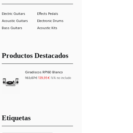
Electric Guitars
Effects Pedals
Acoustic Guitars
Electronic Drums
Bass Guitars
Acoustic Kits
Productos Destacados
Giradiscos RP160 Blanco
El
El
163,87
€
139,95
€
IVA no includo
precio
precio
original
actual
era:
es:
163,87€.
139,95€.
Etiquetas