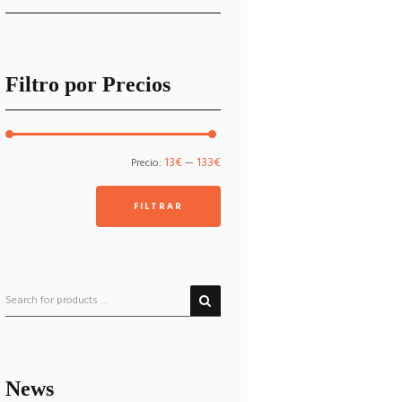
Filtro por Precios
Precio
Precio
13€
133€
Precio:
—
mínimo
máximo
FILTRAR
News