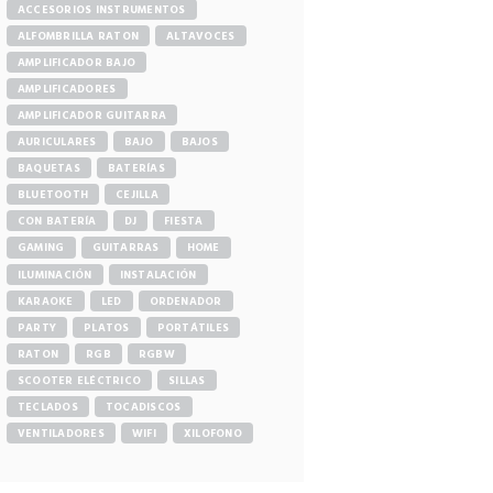
ACCESORIOS INSTRUMENTOS
ALFOMBRILLA RATON
ALTAVOCES
AMPLIFICADOR BAJO
AMPLIFICADORES
AMPLIFICADOR GUITARRA
AURICULARES
BAJO
BAJOS
BAQUETAS
BATERÍAS
BLUETOOTH
CEJILLA
CON BATERÍA
DJ
FIESTA
GAMING
GUITARRAS
HOME
ILUMINACIÓN
INSTALACIÓN
KARAOKE
LED
ORDENADOR
PARTY
PLATOS
PORTÁTILES
RATON
RGB
RGBW
SCOOTER ELÉCTRICO
SILLAS
TECLADOS
TOCADISCOS
VENTILADORES
WIFI
XILOFONO