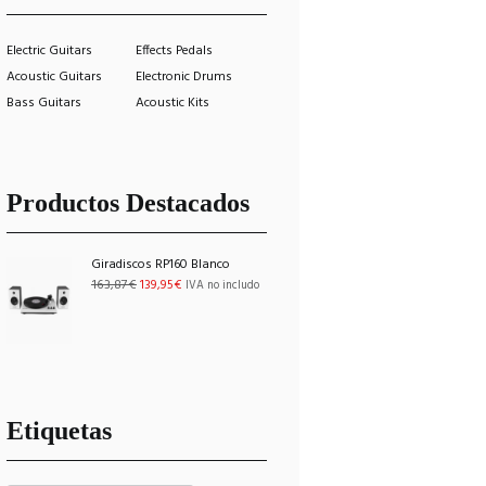
Electric Guitars
Effects Pedals
Acoustic Guitars
Electronic Drums
Bass Guitars
Acoustic Kits
Productos Destacados
Giradiscos RP160 Blanco
El
El
163,87
€
139,95
€
IVA no includo
precio
precio
original
actual
era:
es:
163,87€.
139,95€.
Etiquetas