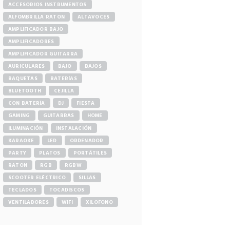
ACCESORIOS INSTRUMENTOS
ALFOMBRILLA RATON
ALTAVOCES
AMPLIFICADOR BAJO
AMPLIFICADORES
AMPLIFICADOR GUITARRA
AURICULARES
BAJO
BAJOS
BAQUETAS
BATERÍAS
BLUETOOTH
CEJILLA
CON BATERÍA
DJ
FIESTA
GAMING
GUITARRAS
HOME
ILUMINACIÓN
INSTALACIÓN
KARAOKE
LED
ORDENADOR
PARTY
PLATOS
PORTÁTILES
RATON
RGB
RGBW
SCOOTER ELÉCTRICO
SILLAS
TECLADOS
TOCADISCOS
VENTILADORES
WIFI
XILOFONO