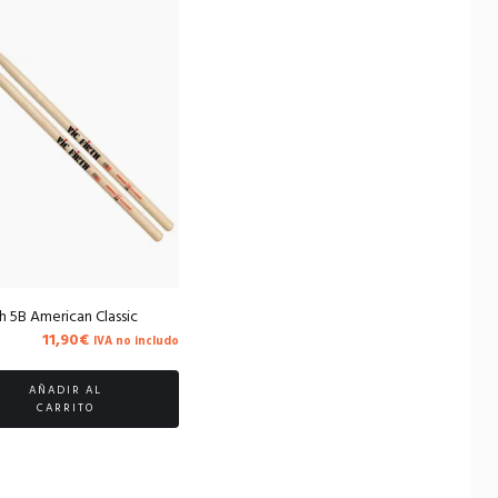
th 5B American Classic
11,90
€
IVA no includo
AÑADIR AL
CARRITO