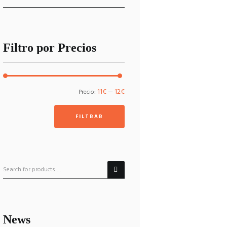
Filtro por Precios
Precio
Precio
11€
12€
Precio:
—
mínimo
máximo
FILTRAR
News